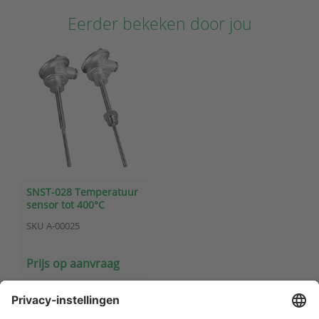
Eerder bekeken door jou
SNST-028 Temperatuur
sensor tot 400°C
SKU
A-00025
Prijs op aanvraag