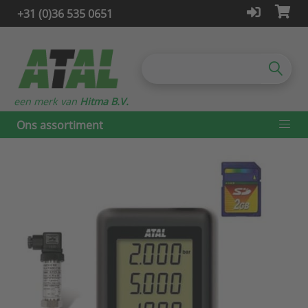
+31 (0)36 535 0651
een merk van
Hitma B.V.
Ons assortiment