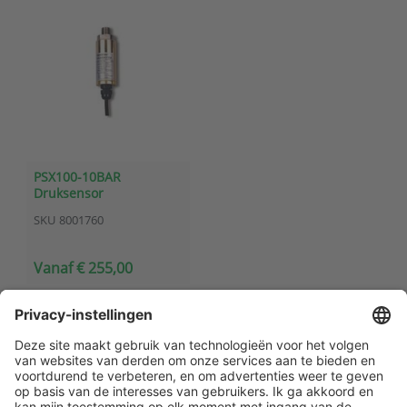
PSX100-10BAR
Druksensor
SKU
8001760
Vanaf € 255,00
Klantenservice
Contact met ATAL