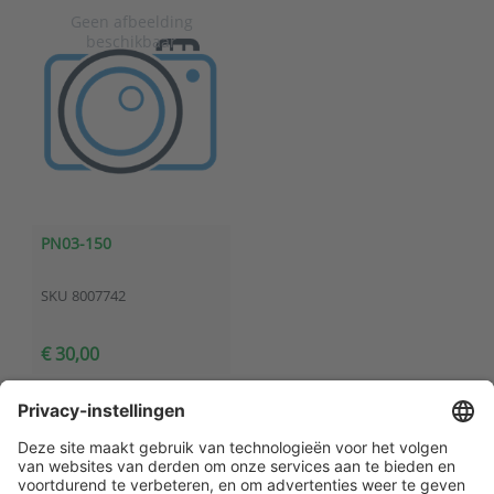
PN03-150
SKU
8007742
€ 30,00
Klantenservice