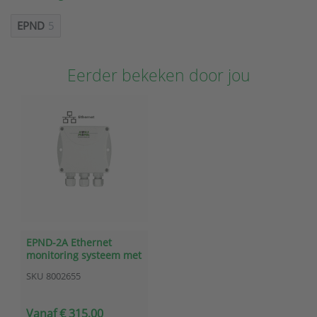
EPND
5
Eerder bekeken door jou
EPND-2A Ethernet
monitoring systeem met
2 ingangen voor 4-20mA
SKU
8002655
processignalen
Vanaf € 315,00