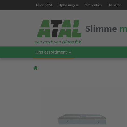
Over ATAL
Oplossingen
Referenties
Diensten
Slimme
m
een merk van
Hitma B.V.
Ons assortiment