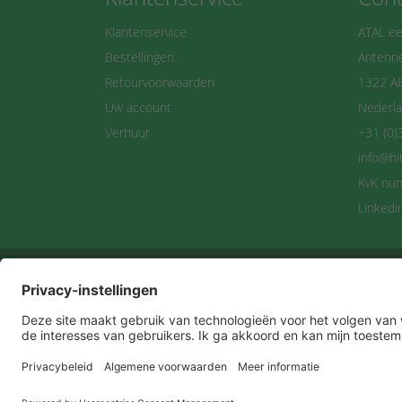
Klantenservice
ATAL ee
Bestellingen
Antenne
Retourvoorwaarden
1322 A
Uw account
Nederl
Verhuur
+31 (0)
info@hi
KvK nu
Linkedi
Maan