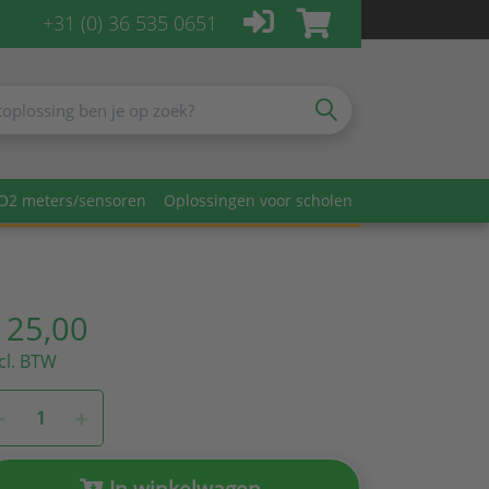
+31 (0) 36 535 0651
O2 meters/sensoren
Oplossingen voor scholen
 25,00
cl. BTW
In winkelwagen