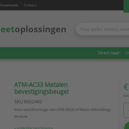
Downloads
Contact
eet
oplossingen
Direct naar:
C
ATM-AC33 Metalen
€
bevestigingsbeugel
ex
SKU
8002460
Voor wandmontage van ATM-05(D) of Relais Uitbreidings
Module
» volledige beschrijving