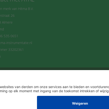
n merk van Hitma B.V.
straat 26
B Almere
and
36 535 0651
tma-instrumentatie.nl
mmer 33202361
n
delijks op de hoogte blijven? Schrijf je dan n
Ik ga akkoord met het
Privacybeleid
.