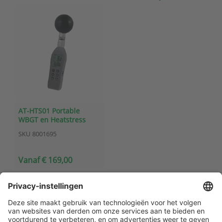
AT-HTS01 Portable
WBGT en Heatstress
datalogger
SKU
8001695
Vanaf € 169,00
Klantenservice