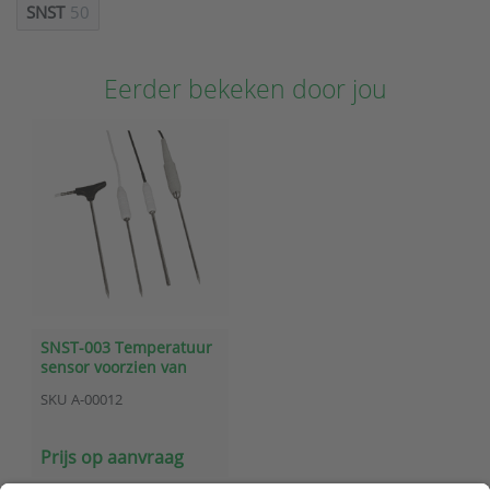
SNST
50
Eerder bekeken door jou
SNST-003 Temperatuur
sensor voorzien van
handgreep
SKU
A-00012
Prijs op aanvraag