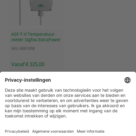
ASF-T-V Temperatuur
meter Sigfox ExtraPower
SKU
8001958
Vanaf € 325,00
Klantenservice
Contact met ATAL