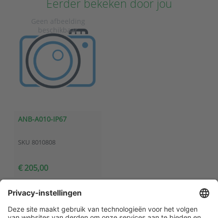
Eerder bekeken door jou
ANB-A010-IP67
SKU
8010808
€ 205,00
Klantenservice