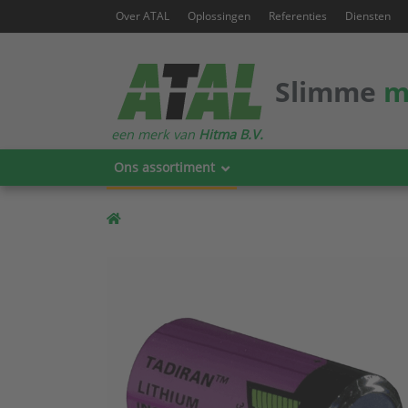
Over ATAL
Oplossingen
Referenties
Diensten
Slimme
m
een merk van
Hitma B.V.
Ons assortiment