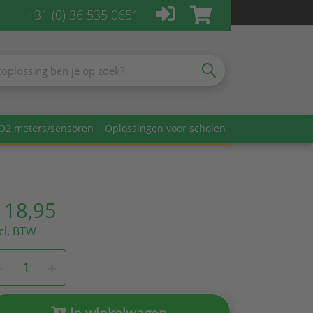
+31 (0) 36 535 0651
O2 meters/sensoren
Oplossingen voor scholen
 18,95
cl. BTW
In winkelwagen