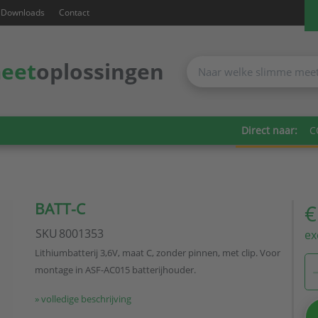
Downloads
Contact
eet
oplossingen
Direct naar:
C
BATT-C
€
SKU
8001353
ex
Lithiumbatterij 3,6V, maat C, zonder pinnen, met clip. Voor
montage in ASF-AC015 batterijhouder.
» volledige beschrijving