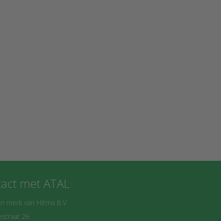
act met ATAL
n merk van Hitma B.V.
straat 26