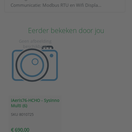
Communicatie: Modbus RTU en Wifi Displa...
Eerder bekeken door jou
iAeris76-HCHO - Sysinno
Multi (6)
luchtkwaliteitstransmitter
SKU
8010725
(T/HR/CO2/PM2.5/PM10/HCHO)
€ 690,00