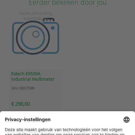
Eerder bekeken door jou
Extech EX530A
Industrial Multimeter
TRMS
SKU
8007588
€ 290,00
Klantenservice