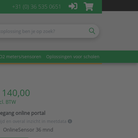
+31 (0) 36 535 0651
O2 meters/sensoren
Oplossingen voor scholen
 140,00
cl. BTW
egang online portal
tijd en overal inzicht in meetdata
OnlineSensor 36 mnd