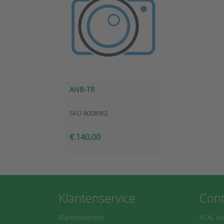
ANB-TR
SKU
8008962
€ 140,00
Klantenservice
Cont
Klantenservice
ATAL ee