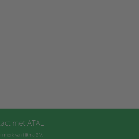
act met ATAL
n merk van Hitma B.V.