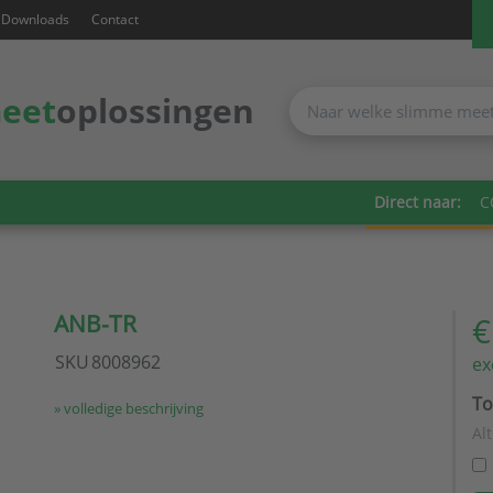
Downloads
Contact
eet
oplossingen
Direct naar:
C
ANB-TR
€
SKU
8008962
ex
To
» volledige beschrijving
Al