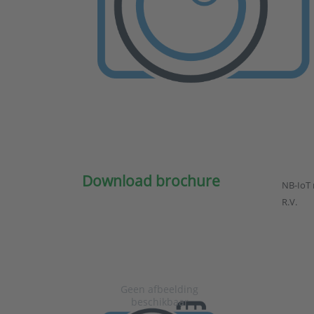
Download brochure
NB-IoT 
R.V.