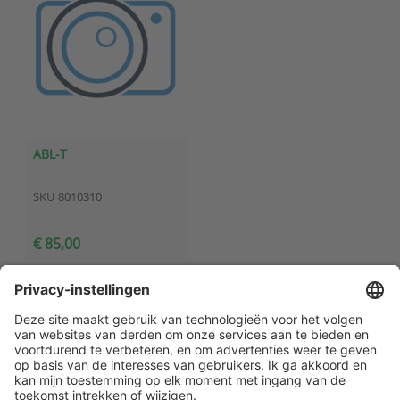
ABL-T
SKU
8010310
€ 85,00
Klantenservice
Contact met ATAL