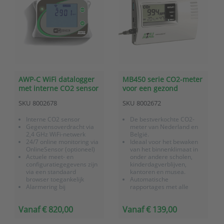
AWP-C WiFi datalogger
MB450 serie CO2-meter
met interne CO2 sensor
voor een gezond
binnenklimaat
SKU
8002678
SKU
8002672
Interne CO2 sensor
De bestverkochte CO2-
Gegevensoverdracht via
meter van Nederland en
2,4 GHz WiFi-netwerk
België.
24/7 online monitoring via
Ideaal voor het bewaken
OnlineSensor (optioneel)
van het binnenklimaat in
Actuele meet- en
onder andere scholen,
configuratiegegevens zijn
kinderdagverblijven,
via een standaard
kantoren en musea.
browser toegankelijk
Automatische
Alarmering bij
rapportages met alle
overschrijding van de
benodigde inzichten
meetwaarden per e-mail,
Voldoet aan de eisen van
Vanaf € 820,00
Vanaf € 139,00
akoestisch
zowel de GGD als de
Buffering van
Gezondheidsdienst.