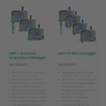
meetgegevens (900
Zelfkalibrerende CO2-
berichten) tijdens WiFi
sensor, dus
uitval
onderhoudsvrij
On...
Meet CO2,...
AWP-T draadloze
AWP-TR WiFi datalogger
temperatuurdatalogger
met WiFi communicatie
SKU
8002674
SKU
8002675
Modellen met 1 interne, 1
Gegevensoverdracht via
externe of 4 externe
2,4 GHz WiFi-netwerk
temperatuursensoren
24/7 online monitoring via
Gegevensoverdracht via
OnlineSensor (optioneel)
2,4 GHz WiFi-netwerk
Actuele meet- en
24/7 online monitoring via
configuratiegegevens zijn
OnlineSensor (optioneel)
via een standaard
Toegang tot actuele meet-
browser toegankelijk
en configuratiegegevens
Alarmering bij
via standaard browser
overschrijding van de