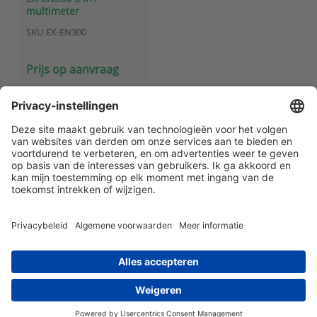
multimeter
SKU
EX-EN300
Prijs op aanvraag
Klantenservice
Contact met ATAL
Maandelijks op de hoogte blijven? Schrijf
je dan nu in!