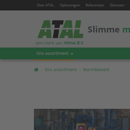
Over ATAL
Oplossingen
Referenties
Diensten
Slimme
m
een merk van
Hitma B.V.
Ons assortiment
Ons assortiment
Warmtebeeld