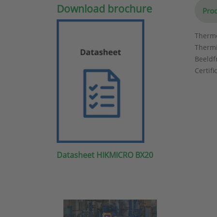
Download brochure
Prod
Thermo
Thermi
Beeldfr
Certifi
Datasheet HIKMICRO BX20