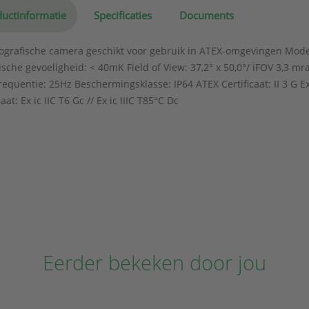
uctinformatie
Specificaties
Documents
grafische camera geschikt voor gebruik in ATEX-omgevingen Model
sche gevoeligheid: < 40mK Field of View: 37,2° x 50,0°/ iFOV 3,3 m
equentie: 25Hz Beschermingsklasse: IP64 ATEX Certificaat: II 3 G Ex ic
caat: Ex ic IIC T6 Gc // Ex ic IIIC T85°C Dc
Eerder bekeken door jou