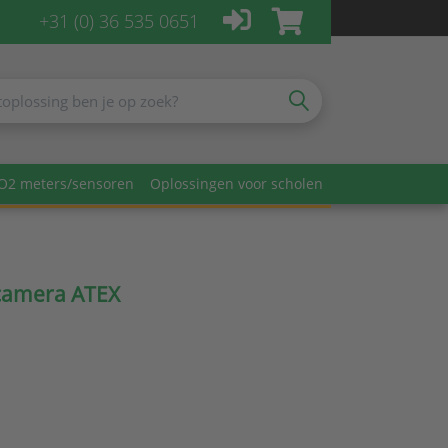
+31 (0) 36 535 0651
O2 meters/sensoren
Oplossingen voor scholen
camera ATEX