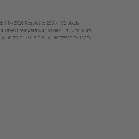
: HM-BX20 Resolutie: 256 x 192 pixels
rad Object temperatuur bereik: -20°C to 550°C
 IIC T6 Gc // II 3 D Ex ic IIIC T85°C Dc IECEx