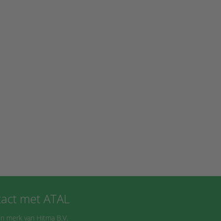
act met ATAL
n merk van Hitma B.V.