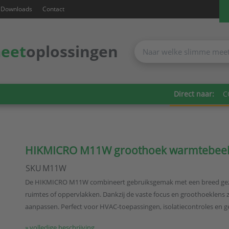
Downloads
Contact
eet
oplossingen
Direct naar:
C
HIKMICRO M11W groothoek warmtebee
SKU
M11W
De HIKMICRO M11W combineert gebruiksgemak met een breed gezich
ruimtes of oppervlakken. Dankzij de vaste focus en groothoeklens zi
aanpassen. Perfect voor HVAC-toepassingen, isolatiecontroles en 
» volledige beschrijving