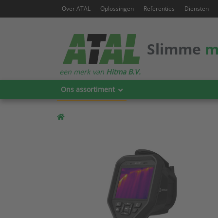
Over ATAL
Oplossingen
Referenties
Diensten
Slimme
m
een merk van
Hitma B.V.
Ons assortiment