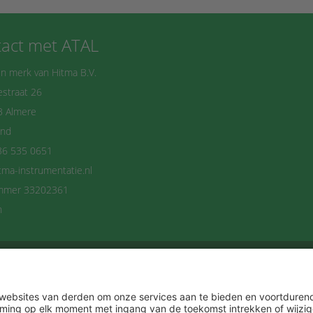
act met ATAL
n merk van Hitma B.V.
straat 26
B Almere
and
36 535 0651
tma-instrumentatie.nl
mmer 33202361
n
delijks op de hoogte blijven? Schrijf je dan n