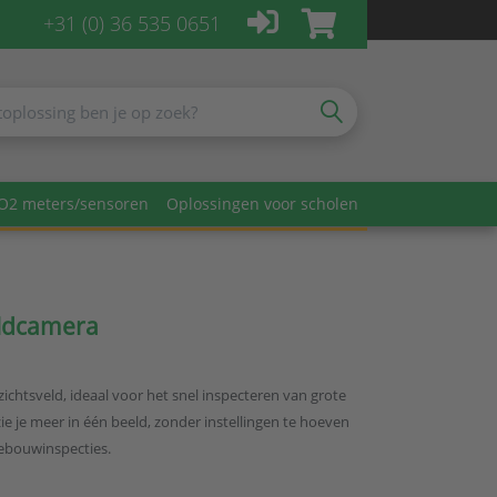
+31 (0) 36 535 0651
O2 meters/sensoren
Oplossingen voor scholen
ldcamera
tsveld, ideaal voor het snel inspecteren van grote
e je meer in één beeld, zonder instellingen te hoeven
gebouwinspecties.