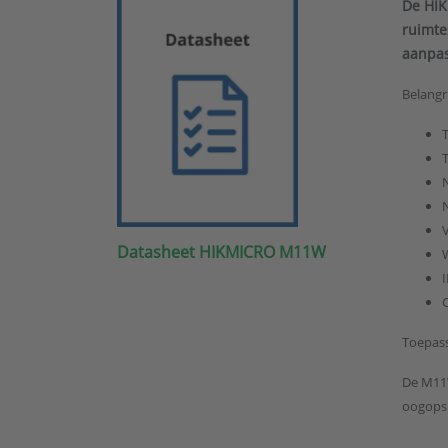
De HIK
ruimte
aanpas
Belangr
T
Datasheet HIKMICRO M11W
W
Toepas
De M11W
oogopsl