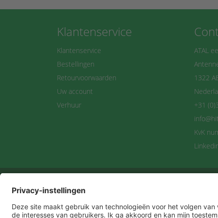
Klantenservice
Cont
Klantenservice
ATAL ee
Bestellingen
Antenne
Retourvoorwaarden
1322 A
Uw account
Nederl
Verhuur
+31 (0)
info@hi
KvK nu
Linkedi
Maan