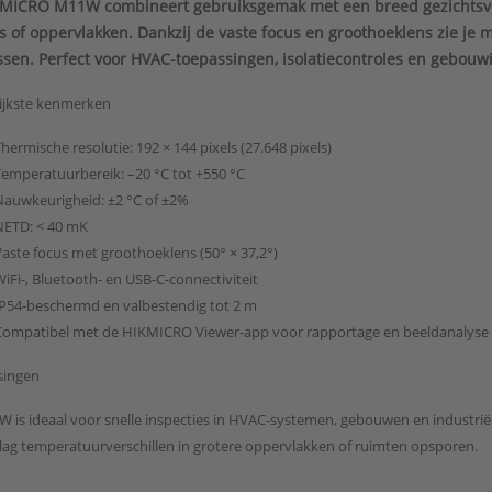
MICRO M11W combineert gebruiksgemak met een breed gezichtsveld
s of oppervlakken. Dankzij de vaste focus en groothoeklens zie je 
sen. Perfect voor HVAC-toepassingen, isolatiecontroles en gebouwi
ijkste kenmerken
hermische resolutie: 192 × 144 pixels (27.648 pixels)
Temperatuurbereik: –20 °C tot +550 °C
Nauwkeurigheid: ±2 °C of ±2%
NETD: < 40 mK
Vaste focus met groothoeklens (50° × 37,2°)
iFi-, Bluetooth- en USB-C-connectiviteit
IP54-beschermd en valbestendig tot 2 m
Compatibel met de HIKMICRO Viewer-app voor rapportage en beeldanalyse
singen
 is ideaal voor snelle inspecties in HVAC-systemen, gebouwen en industriële
ag temperatuurverschillen in grotere oppervlakken of ruimten opsporen.