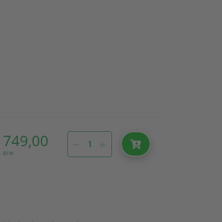
 749,00
l. BTW