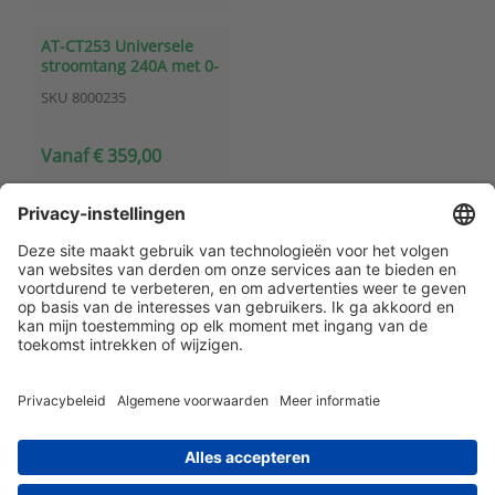
AT-CT253 Universele
stroomtang 240A met 0-
5V uitgang
SKU
8000235
Vanaf € 359,00
Klantenservice
Contact met ATAL
Maandelijks op de hoogte blijven? Schrijf