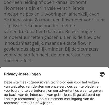
door een leiding of open kanaal stroomt.
Flowmeters zijn er in vele verschillende
meetprincipes en uitvoeringen, afhankelijk van
de toepassing. Zo moet een flowmeter voor lucht
of gassen rekening houden met de
samendrukbaarheid daarvan. Bij een hogere
temperatuur zetten gassen uit en is de flow per
inhoudsmaat gelijk, maar de exacte flow in
gewicht dus eigenlijk minder. Bij debietmeters
voor vloeistoffen heeft de temperatuur veel
minder effect.
Klantenservice
Contact met ATAL