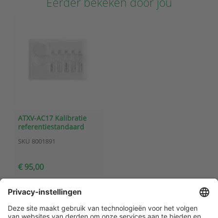
Eerder bekeken door jou
ATXV-AC17 Kalibratie
referentiestandaard
(80% R.V.)
SKU
8001891
€ 95,00
Klantenservice