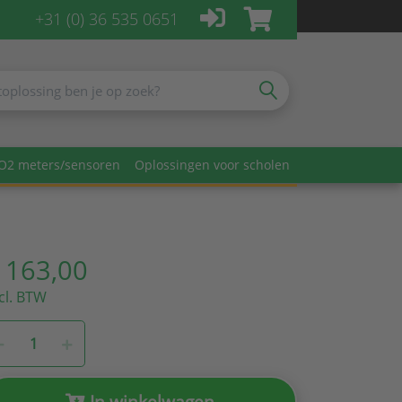
+31 (0) 36 535 0651
O2 meters/sensoren
Oplossingen voor scholen
 163,00
cl. BTW
In winkelwagen