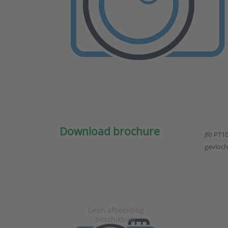
Download brochure
JRI PT1
gevloch