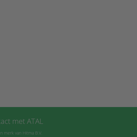
act met ATAL
n merk van Hitma B.V.