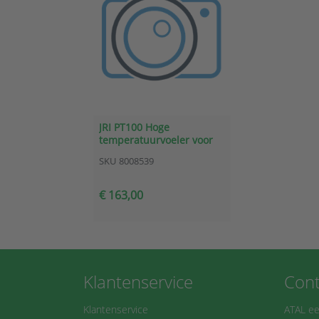
JRI PT100 Hoge
temperatuurvoeler voor
Nano SPY U Bereik:
SKU
8008539
-50°C...+450°C p/n 06154
€ 163,00
Klantenservice
Cont
Klantenservice
ATAL ee