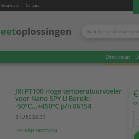
Downloads
Contact
eet
oplossingen
Direct naar:
C
JRI PT100 Hoge temperatuurvoeler
€
voor Nano SPY U Bereik:
ex
-50°C...+450°C p/n 06154
SKU
8008539
» volledige beschrijving