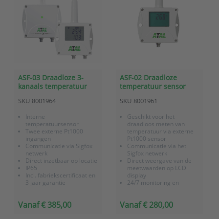
ASF-03 Draadloze 3-
ASF-02 Draadloze
kanaals temperatuur
temperatuur sensor
sensor met Sigfox
(extern -90 tot +260 °C),
SKU
8001964
SKU
8001961
communicatie
batterij gevoed, met
Sigfox communicatie
Interne
Geschikt voor het
temperatuursensor
draadloos meten van
Twee externe Pt1000
temperatuur via externe
ingangen
Pt1000 sensor
Communicatie via Sigfox
Communicatie via het
netwerk
Sigfox netwerk
Direct inzetbaar op locatie
Direct weergave van de
IP65
meetwaarden op LCD
Incl. fabriekscertificaat en
display
3 jaar garantie
24/7 monitoring en
24/7 monitoring en
alarmering via
alarmering via
OnlineSensor
Vanaf € 385,00
Vanaf € 280,00
OnlineSensor (optie)
Batterij gevoed (Lithium
Sigfox gateway voor
batterij met lange