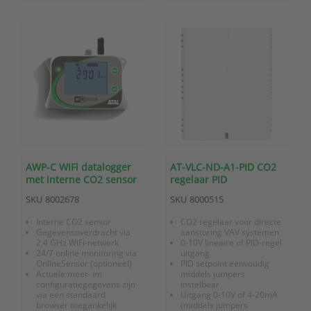
3 jaar garantie
24/7 monitoring en
24/7 monitoring en
alarmering via
alarmering via OnlineS...
OnlineSensor (opti...
AWP-C WiFi datalogger
AT-VLC-ND-A1-PID CO2
met interne CO2 sensor
regelaar PID
metanaloge 0-10V
SKU
8002678
SKU
8000515
uitgang en 3-kleuren
status LED
Interne CO2 sensor
CO2 regelaar voor directe
Gegevensoverdracht via
aansturing VAV systemen
2,4 GHz WiFi-netwerk
0-10V lineaire of PID-regel
24/7 online monitoring via
uitgang
OnlineSensor (optioneel)
PID setpoint eenvoudig
Actuele meet- en
middels jumpers
configuratiegegevens zijn
instelbaar
via een standaard
Uitgang 0-10V of 4-20mA
browser toegankelijk
(middels jumpers