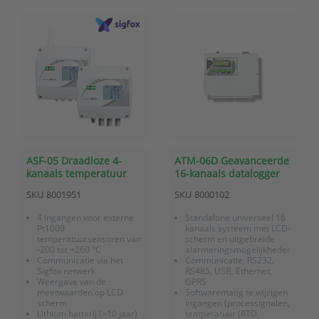
betere ontvangst (optie)
levensduur)
IP65
Direct inzetbaar op locatie
Incl. fabriekscertificaat e...
ASF-05 Draadloze 4-
ATM-06D Geavanceerde
kanaals temperatuur
16-kanaals datalogger
sensor met Sigfox
met universele
SKU
8001951
SKU
8000102
communicatie
ingangen
4 ingangen voor externe
Standalone universeel 16
Pt1000
kanaals systeem met LCD-
temperatuursensoren van
scherm en uitgebreide
-200 tot +260 °C
alarmeringsmogelijkheden
Communicatie via het
Communicatie, RS232,
Sigfox netwerk
RS485, USB, Ethernet,
Weergave van de
GPRS
meetwaarden op LCD
Softwarematig te wijzigen
scherm
ingangen (processignalen,
Lithium batterij (>10 jaar)
temperatuur (RTD,