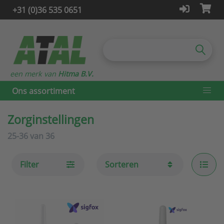
+31 (0)36 535 0651
een merk van
Hitma B.V.
Ons assortiment
Zorginstellingen
25-36
van
36
Filter
Sorteren