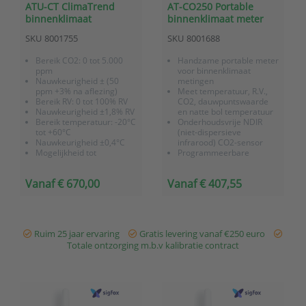
ATU-CT ClimaTrend
AT-CO250 Portable
binnenklimaat
binnenklimaat meter
datalogger
voor temperatuur, RV
SKU
8001755
SKU
8001688
en CO2
Bereik CO2: 0 tot 5.000
Handzame portable meter
ppm
voor binnenklimaat
Nauwkeurigheid ± (50
metingen
ppm +3% na aflezing)
Meet temperatuur, R.V.,
Bereik RV: 0 tot 100% RV
CO2, dauwpuntswaarde
Nauwkeurigheid ±1,8% RV
en natte bol temperatuur
Bereik temperatuur: -20°C
Onderhoudsvrije NDIR
tot +60°C
(niet-dispersieve
Nauwkeurigheid ±0,4°C
infrarood) CO2-sensor
Mogelijkheid tot
Programmeerbare
akoestische alarmering
alarmgrenswaarde
Geleverd incl.
(middels geluidssignaal)
Vanaf € 670,00
Vanaf € 407,55
fabriekscertificaat en 3
Geleverd met 4 stuks
jaar garantie
batterijen (AA) en een
opbergkoffer
Ruim 25 jaar ervaring
Gratis levering vanaf €250 euro
Totale ontzorging m.b.v kalibratie contract