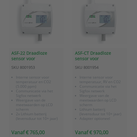
ASF-22 Draadloze
ASF-CT Draadloze
sensor voor
sensor voor
temperatuur en CO2
temperatuur, relatieve
SKU
8001953
SKU
8001954
met Sigfox
vochtigheid, CO2 sensor
communicatie
met Sigfox
Interne sensor voor
Interne sensor voor
communicatie
temperatuur en CO2
temperatuur, RV en CO2
(5.000 ppm)
Communicatie via het
Communicatie via het
Sigfox netwerk
Sigfox netwerk
Weergave van de
Weergave van de
meetwaarden op LCD
meetwaarden op LCD
scherm
scherm
Lithium batterij
2x Lithium batterij
(levensduur tot 10+ jaar)
(levensduur tot 10+ jaar)
Adapter optioneel
Adapter optioneel
IP20
IP20
Direct inzetbaar op locatie
Vanaf € 765,00
Vanaf € 970,00
Direct inzetbaar op locatie
Incl. fabriekscertificaat en
Incl. fabriekscertificaat en
3 jaar garantie