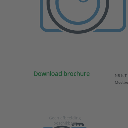
Download brochure
NB-IoT 
Meetber