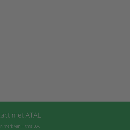
act met ATAL
n merk van Hitma B.V.