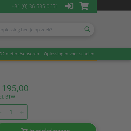
+31 (0) 36 535 0651
O2 meters/sensoren
Oplossingen voor scholen
 195,00
cl. BTW
In winkelwagen