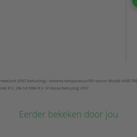
meetunit (IP67 behuizing) - externe temperatuur/RV sensor Model: ANB-TRE
eik R.V.: 0% tot 99% R.V. IP klasse behuzing: IP67
Eerder bekeken door jou