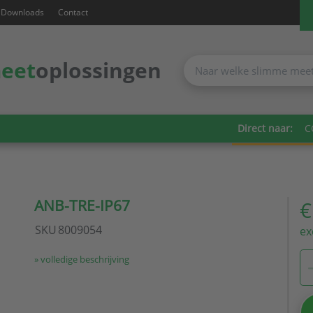
Downloads
Contact
eet
oplossingen
Direct naar:
C
ANB-TRE-IP67
€
SKU
8009054
ex
» volledige beschrijving