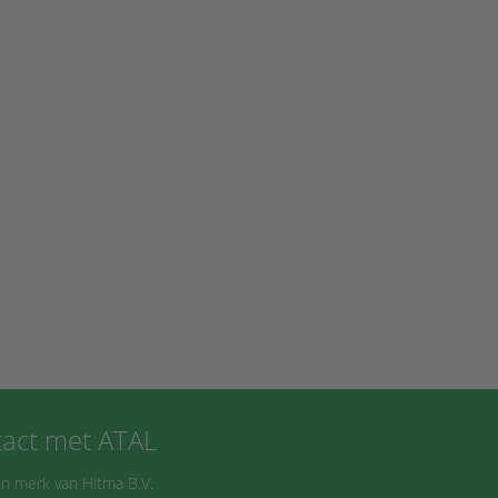
act met ATAL
n merk van Hitma B.V.