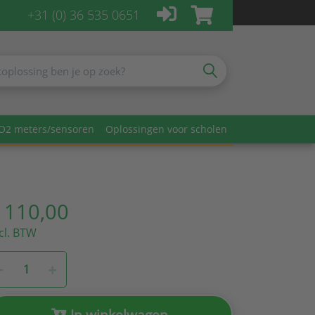
+31 (0) 36 535 0651
O2 meters/sensoren
Oplossingen voor scholen
 110,00
cl. BTW
In winkelwagen