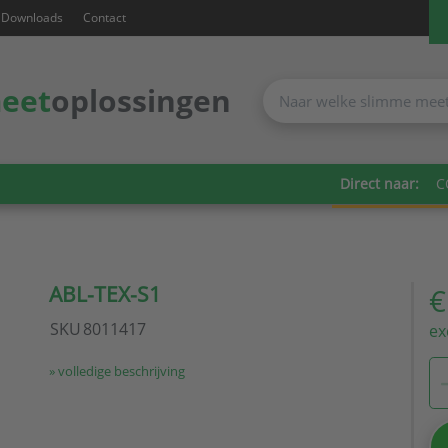
Downloads
Contact
eet
oplossingen
Direct naar:
C
ABL-TEX-S1
€
SKU
8011417
ex
» volledige beschrijving